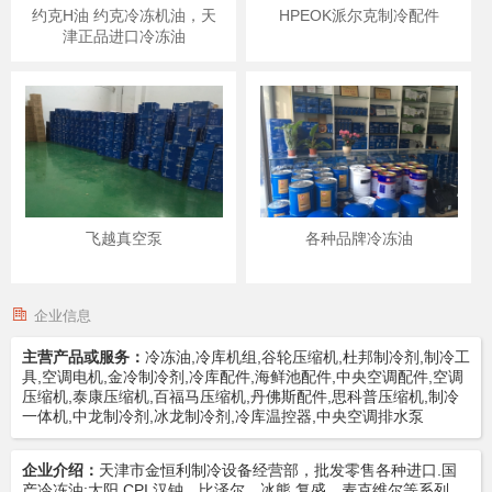
约克H油 约克冷冻机油，天
HPEOK派尔克制冷配件
津正品进口冷冻油
飞越真空泵
各种品牌冷冻油
企业信息
主营产品或服务：
冷冻油,冷库机组,谷轮压缩机,杜邦制冷剂,制冷工
具,空调电机,金冷制冷剂,冷库配件,海鲜池配件,中央空调配件,空调
压缩机,泰康压缩机,百福马压缩机,丹佛斯配件,思科普压缩机,制冷
一体机,中龙制冷剂,冰龙制冷剂,冷库温控器,中央空调排水泵
企业介绍：
天津市金恒利制冷设备经营部，批发零售各种进口.国
产冷冻油:太阳,CPI,汉钟，比泽尔，冰熊,复盛，麦克维尔等系列。