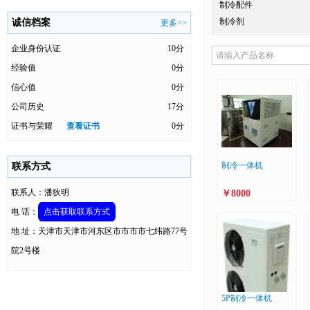
制冷配件
制冷剂
诚信档案
更多>>
企业身份认证
10分
经验值
0分
信心值
0分
公司历史
17分
证书与荣耀
查看证书
0分
制冷一体机
联系方式
联系人：潘狄明
￥8000
电 话：
点击获取联系方式
地 址：天津市天津市河东区市市市市七纬路77号
院2号楼
5P制冷一体机