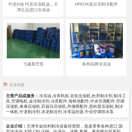
约克H油 约克冷冻机油，天
HPEOK派尔克制冷配件
津正品进口冷冻油
飞越真空泵
各种品牌冷冻油
企业信息
主营产品或服务：
冷冻油,冷库机组,谷轮压缩机,杜邦制冷剂,制冷工
具,空调电机,金冷制冷剂,冷库配件,海鲜池配件,中央空调配件,空调
压缩机,泰康压缩机,百福马压缩机,丹佛斯配件,思科普压缩机,制冷
一体机,中龙制冷剂,冰龙制冷剂,冷库温控器,中央空调排水泵
企业介绍：
天津市金恒利制冷设备经营部，批发零售各种进口.国
产冷冻油:太阳,CPI,汉钟，比泽尔，冰熊,复盛，麦克维尔等系列。